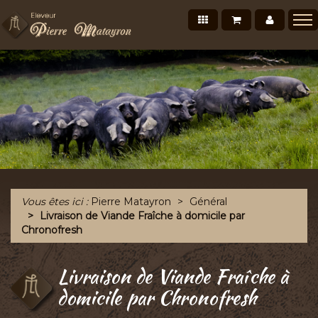
Nos produits
Mon panier
Mon co
Présentation
Points de vente Professionnels
Recettes et conseils
Photos/Vidéos
Salons et évènements
Tournée Mensuelle
Vous êtes ici :
Pierre Matayron
Général
Chronofresh France
Livraison de Viande Fraîche à domicile par
Chronofresh
Contact
A découvrir
Livraison de Viande Fraîche à
domicile par Chronofresh