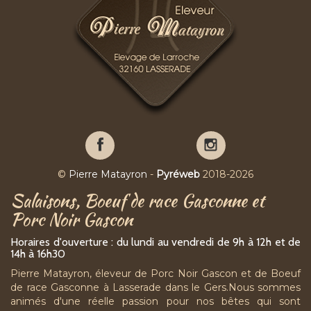
Pierre
Pierre
Matayron
Matayron
sur
sur
©
Pierre Matayron
-
Pyréweb
2018-2026
Facebook
YouTube
Salaisons, Boeuf de race Gasconne et
Porc Noir Gascon
Horaires d'ouverture : du lundi au vendredi de 9h à 12h et de
14h à 16h30
Pierre Matayron, éleveur de Porc Noir Gascon et de Boeuf
de race Gasconne à Lasserade dans le Gers.Nous sommes
animés d'une réelle passion pour nos bêtes qui sont