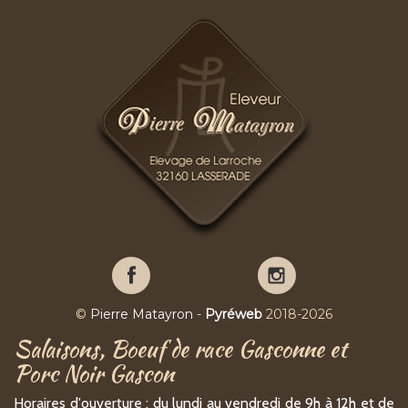
Pierre
Pierre
Matayron
Matayron
sur
sur
©
Pierre Matayron
-
Pyréweb
2018-2026
Facebook
YouTube
Salaisons, Boeuf de race Gasconne et
Porc Noir Gascon
Horaires d'ouverture : du lundi au vendredi de 9h à 12h et de