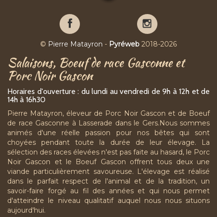
Pierre
Pierre
Matayron
Matayron
sur
sur
©
Pierre Matayron
-
Pyréweb
2018-2026
Facebook
YouTube
Salaisons, Boeuf de race Gasconne et
Porc Noir Gascon
Horaires d'ouverture : du lundi au vendredi de 9h à 12h et de
14h à 16h30
Pierre Matayron, éleveur de Porc Noir Gascon et de Boeuf
de race Gasconne à Lasserade dans le Gers.Nous sommes
animés d'une réelle passion pour nos bêtes qui sont
choyées pendant toute la durée de leur élevage. La
sélection des races élevées n'est pas faite au hasard, le Porc
Noir Gascon et le Boeuf Gascon offrent tous deux une
viande particulièrement savoureuse. L'élevage est réalisé
dans le parfait respect de l'animal et de la tradition, un
savoir-faire forgé au fil des années et qui nous permet
d'atteindre le niveau qualitatif auquel nous nous situons
aujourd'hui.