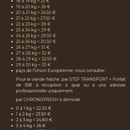
18 à 19 kg = 25 €
19 à 20 kg = 26 €
20 à 21 kg = 26.50 €
21 à 22 kg = 27.50 €
22 à 23 kg = 28 €
23 à 24 kg = 29 €
24 à 25 kg = 29.50 €
25 à 26 kg = 30.50 €
26 à 27 kg = 31 €
27 à 28 kg = 32 €
28 à 29 kg = 32.50 €
29 à 30 kg = 33 €
pays de l'Union Européenne: nous consulter
Pour la viande fraîche :par STEF TRANSPORT = Forfait
de 55€
à récupérer à quai ou à une adresse
professionnelle uniquement
par CHRONOFRESH à domicile
0 à 1 kg = 22.20 €
1 à 2 kg = 23.50 €
2 à 3 kg = 24.80 €
3 à 4 kg = 26 €