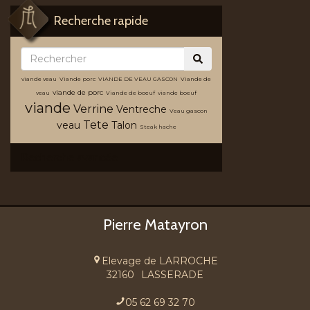
Recherche rapide
viande veau
Viande porc
VIANDE DE VEAU GASCON
Viande de
viande de porc
veau
Viande de boeuf
viande boeuf
viande
Verrine
Ventreche
Veau gascon
Tete
veau
Talon
Steak hache
Recherche avancée
Pierre Matayron
Elevage de LARROCHE
32160
LASSERADE
05 62 69 32 70