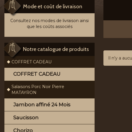
Mode et coût de livraison
Consultez nos modes de livraison ainsi
que les coûts associés
Notre catalogue de produits
Il n'y a auc
COFFRET CADEAU
COFFRET CADEAU
Salaisons Porc Noir Pierre
MATAYRON
Jambon affiné 24 Mois
Saucisson
Chorizo