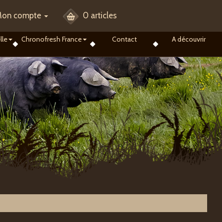
on compte
0 articles
lle
Chronofresh France
Contact
A découvrir