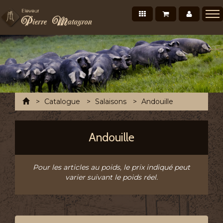
Nos produits
Mon panier
Mon co
Présentation
Points de vente Professionnels
Recettes et conseils
Photos/Vidéos
Accueil
Catalogue
Salaisons
Andouille
Salons et évènements
Tournée Mensuelle
Andouille
Chronofresh France
Contact
Pour les articles au poids, le prix indiqué peut
varier suivant le poids réel.
A découvrir