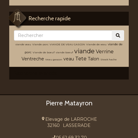
Recherche rapide
viande de
viande veau
Viande porc
VIANDE DE VEAU GASCON
Viande de veau
viande
Verrine
porc
Viande de boeuf
viande boeuf
Tete
Ventreche
veau
Talon
Veau gascon
Steak hache
Recherche avancée
Pierre Matayron
Elevage de LARROCHE
32160
LASSERADE
05 62 69 32 70