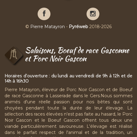
Pierre
Pierre
Matayron
Matayron
sur
sur
©
Pierre Matayron
-
Pyréweb
2018-2026
Facebook
YouTube
Salaisons, Boeuf de race Gasconne
et Porc Noir Gascon
Horaires d'ouverture : du lundi au vendredi de 9h à 12h et de
14h à 16h30
Pierre Matayron, éleveur de Porc Noir Gascon et de Boeuf
de race Gasconne à Lasserade dans le Gers.Nous sommes
animés d'une réelle passion pour nos bêtes qui sont
choyées pendant toute la durée de leur élevage. La
sélection des races élevées n'est pas faite au hasard, le Porc
Noir Gascon et le Boeuf Gascon offrent tous deux une
viande particulièrement savoureuse. L'élevage est réalisé
dans le parfait respect de l'animal et de la tradition, un