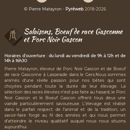
Matayron
Matayron
sur
sur
©
Pierre Matayron
-
Pyréweb
2018-2026
Facebook
YouTube
Salaisons, Boeuf de race Gasconne
et Porc Noir Gascon
Horaires d'ouverture : du lundi au vendredi de 9h à 12h et de
14h à 16h30
Pierre Matayron, éleveur de Porc Noir Gascon et de Boeuf
de race Gasconne à Lasserade dans le Gers.Nous sommes
animés d'une réelle passion pour nos bêtes qui sont
choyées pendant toute la durée de leur élevage. La
sélection des races élevées n'est pas faite au hasard, le Porc
Noir Gascon et le Boeuf Gascon offrent tous deux une
viande particulièrement savoureuse. L'élevage est réalisé
dans le parfait respect de l'animal et de la tradition, un
savoir-faire forgé au fil des années et qui nous permet
d'atteindre le niveau qualitatif auquel nous nous situons
aujourd'hui.