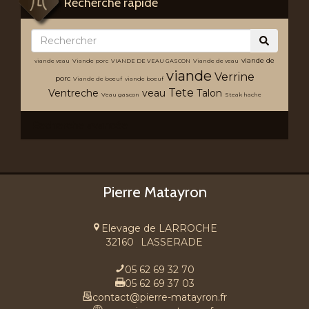
Recherche rapide
viande de
viande veau
Viande porc
VIANDE DE VEAU GASCON
Viande de veau
viande
Verrine
porc
Viande de boeuf
viande boeuf
Tete
Ventreche
veau
Talon
Veau gascon
Steak hache
Recherche avancée
Pierre Matayron
Elevage de LARROCHE
32160
LASSERADE
05 62 69 32 70
05 62 69 37 03
contact@pierre-matayron.fr