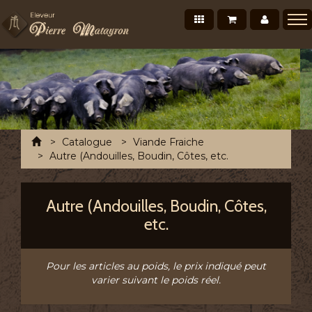
Nos produits
Mon panier
Mon co
Présentation
Points de vente Professionnels
Recettes et conseils
Photos/Vidéos
Accueil
Catalogue
Viande Fraiche
Salons et évènements
Autre (Andouilles, Boudin, Côtes, etc.
Tournée Mensuelle
Autre (Andouilles, Boudin, Côtes,
Chronofresh France
etc.
Contact
A découvrir
Pour les articles au poids, le prix indiqué peut
varier suivant le poids réel.