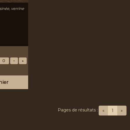
inée, verrine
nier
Pages de résultats :
(current
«
1
»