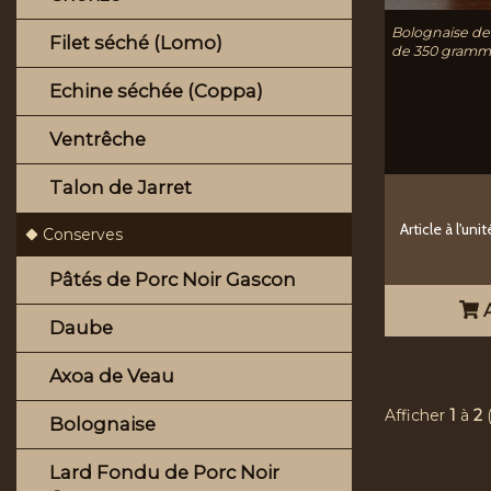
Bolognaise de
Filet séché (Lomo)
de 350 gramm
Echine séchée (Coppa)
Ventrêche
Talon de Jarret
Article à l'unit
Conserves
Pâtés de Porc Noir Gascon
A
Daube
Axoa de Veau
Afficher
1
à
2
Bolognaise
Lard Fondu de Porc Noir