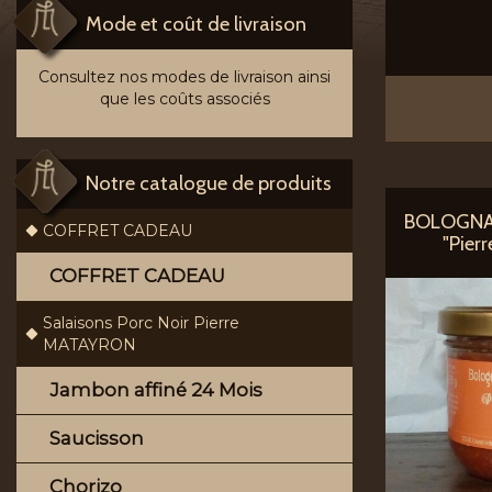
Mode et coût de livraison
Consultez nos modes de livraison ainsi
que les coûts associés
Notre catalogue de produits
BOLOGNA
COFFRET CADEAU
"Pier
COFFRET CADEAU
Salaisons Porc Noir Pierre
MATAYRON
Jambon affiné 24 Mois
Saucisson
Chorizo