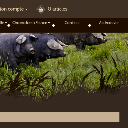
on compte
0 articles
lle
Chronofresh France
Contact
A découvrir