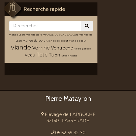
Recherche rapide
viande veau
Viande porc
VIANDE DE VEAU GASCON
Viande de
viande de porc
veau
Viande de boeuf
viande boeuf
viande
Verrine
Ventreche
Veau gascon
Tete
veau
Talon
Steak hache
Recherche avancée
Pierre Matayron
Elevage de LARROCHE
32160
LASSERADE
05 62 69 32 70