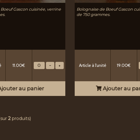
 Boeuf Gascon cuisinée, verrine
Bolognaise de Boeuf Gascon cuis
es.
de 750 grammes.
é
11.00€
Article à l'unité
19.00€
jouter au panier
Ajouter au pa
(sur
2
produits)