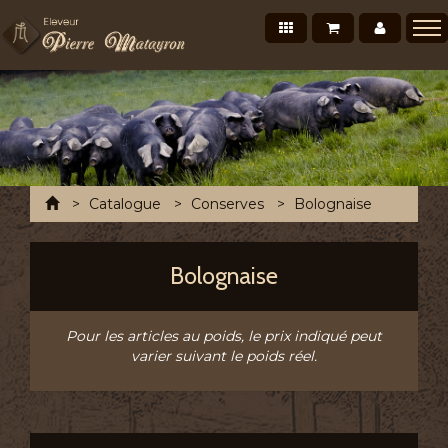
Nos produits
Mon panier
Mon co
Présentation
Points de vente Professionnels
Recettes et conseils
Photos/Vidéos
Accueil
Catalogue
Conserves
Bolognaise
Salons et évènements
Tournée Mensuelle
Bolognaise
Chronofresh France
Contact
Pour les articles au poids, le prix indiqué peut
varier suivant le poids réel.
A découvrir