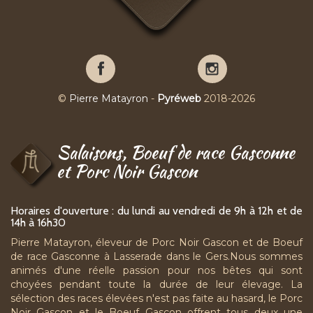
Pierre
Pierre
Matayron
Matayron
sur
sur
©
Pierre Matayron
-
Pyréweb
2018-2026
Facebook
YouTube
Salaisons, Boeuf de race Gasconne
et Porc Noir Gascon
Horaires d'ouverture : du lundi au vendredi de 9h à 12h et de
14h à 16h30
Pierre Matayron, éleveur de Porc Noir Gascon et de Boeuf
de race Gasconne à Lasserade dans le Gers.Nous sommes
animés d'une réelle passion pour nos bêtes qui sont
choyées pendant toute la durée de leur élevage. La
sélection des races élevées n'est pas faite au hasard, le Porc
Noir Gascon et le Boeuf Gascon offrent tous deux une