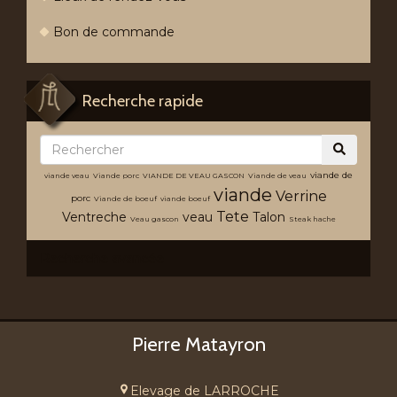
Bon de commande
Recherche rapide
viande de
viande veau
Viande porc
VIANDE DE VEAU GASCON
Viande de veau
viande
Verrine
porc
Viande de boeuf
viande boeuf
Tete
Ventreche
veau
Talon
Veau gascon
Steak hache
Recherche avancée
Pierre Matayron
Elevage de LARROCHE