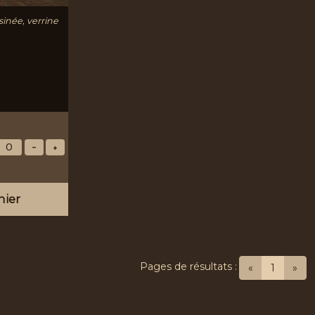
inée, verrine
nier
Pages de résultats :
(current
«
1
»