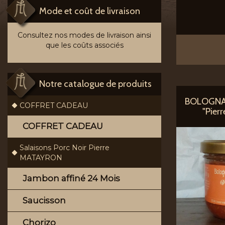
Mode et coût de livraison
Consultez nos modes de livraison ainsi
que les coûts associés
Notre catalogue de produits
BOLOGNA
COFFRET CADEAU
"Pier
COFFRET CADEAU
Salaisons Porc Noir Pierre
MATAYRON
Jambon affiné 24 Mois
Saucisson
Chorizo