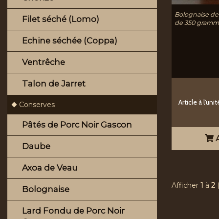
Bolognaise de
Filet séché (Lomo)
de 350 gramm
Echine séchée (Coppa)
Ventrêche
Talon de Jarret
Article à l'unit
Conserves
Pâtés de Porc Noir Gascon
A
Daube
Axoa de Veau
Afficher
1
à
2
Bolognaise
Lard Fondu de Porc Noir