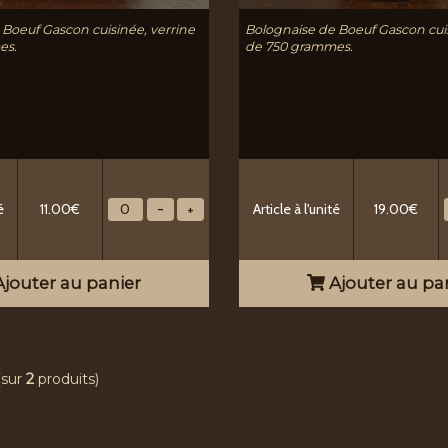
 Boeuf Gascon cuisinée, verrine
Bolognaise de Boeuf Gascon cuis
es.
de 750 grammes.
é
11.00€
Article à l'unité
19.00€
jouter au panier
Ajouter au pa
(sur
2
produits)