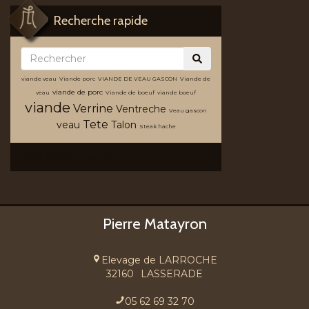
Recherche rapide
viande veau
Viande porc
VIANDE DE VEAU GASCON
Viande de
viande de porc
veau
Viande de boeuf
viande boeuf
viande
Verrine
Ventreche
Veau gascon
Tete
veau
Talon
Steak hache
Recherche avancée
Pierre Matayron
Elevage de LARROCHE
32160
LASSERADE
05 62 69 32 70