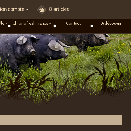
on compte
0 articles
lle
Chronofresh France
Contact
A découvrir