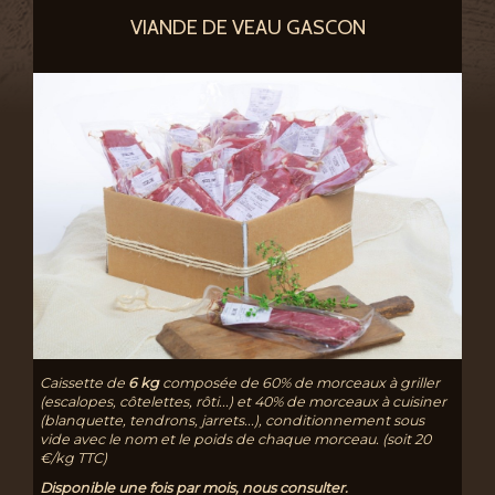
VIANDE DE VEAU GASCON
Caissette de
6 kg
composée de 60% de morceaux à griller
(escalopes, côtelettes, rôti...) et 40% de morceaux à cuisiner
(blanquette, tendrons, jarrets...), conditionnement sous
vide avec le nom et le poids de chaque morceau. (soit 20
€/kg TTC)
Disponible une fois par mois, nous consulter.