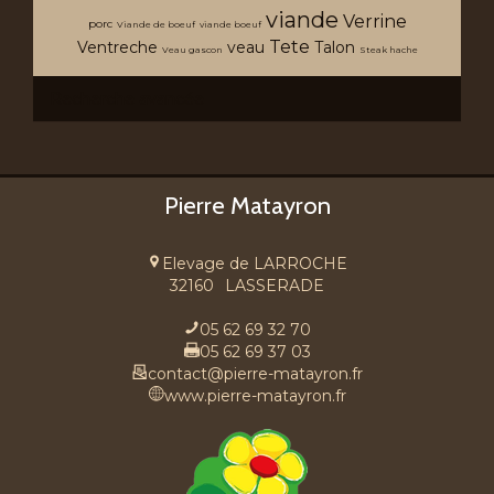
viande
Verrine
porc
Viande de boeuf
viande boeuf
Tete
Ventreche
veau
Talon
Veau gascon
Steak hache
Recherche avancée
Pierre Matayron
Elevage de LARROCHE
32160
LASSERADE
05 62 69 32 70
05 62 69 37 03
contact@pierre-matayron.fr
www.pierre-matayron.fr