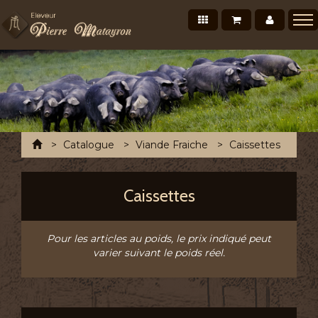
Nos produits
Mon panier
Mon co
Présentation
Points de vente Professionnels
Recettes et conseils
Photos/Vidéos
Accueil
Catalogue
Viande Fraiche
Caissettes
Salons et évènements
Tournée Mensuelle
Caissettes
Chronofresh France
Contact
Pour les articles au poids, le prix indiqué peut
varier suivant le poids réel.
A découvrir