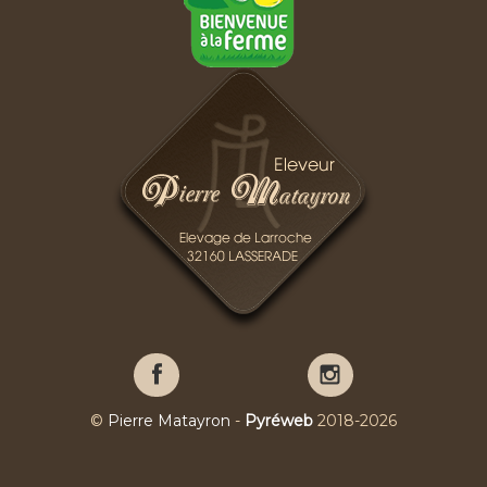
Pierre
Pierre
Matayron
Matayron
sur
sur
©
Pierre Matayron
-
Pyréweb
2018-2026
Facebook
YouTube