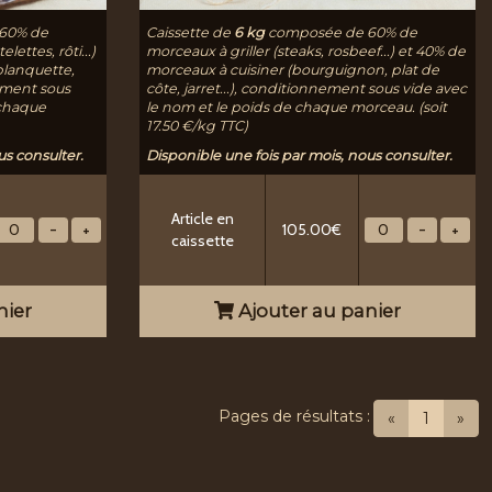
60% de
Caissette de
6 kg
composée de 60% de
lettes, rôti...)
morceaux à griller (steaks, rosbeef...) et 40% de
blanquette,
morceaux à cuisiner (bourguignon, plat de
nement sous
côte, jarret...), conditionnement sous vide avec
 chaque
le nom et le poids de chaque morceau. (soit
17.50 €/kg TTC)
us consulter.
Disponible une fois par mois, nous consulter.
Article en
105.00€
caissette
nier
Ajouter au panier
Pages de résultats :
(current
«
1
»