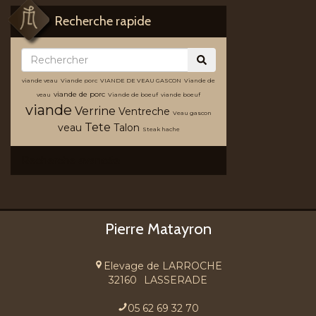
Recherche rapide
viande veau
Viande porc
VIANDE DE VEAU GASCON
Viande de
viande de porc
veau
Viande de boeuf
viande boeuf
viande
Verrine
Ventreche
Veau gascon
Tete
veau
Talon
Steak hache
Recherche avancée
Pierre Matayron
Elevage de LARROCHE
32160
LASSERADE
05 62 69 32 70