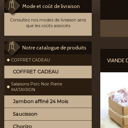
Mode et coût de livraison
Consultez nos modes de livraison ainsi
que les coûts associés
Notre catalogue de produits
VIANDE 
COFFRET CADEAU
COFFRET CADEAU
Salaisons Porc Noir Pierre
MATAYRON
Jambon affiné 24 Mois
Saucisson
Chorizo