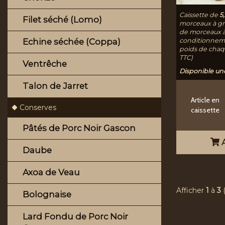
Caissette de
5,
Filet séché (Lomo)
morceaux à gril
de morceaux à c
conditionneme
Echine séchée (Coppa)
poids de chaqu
TTC)
Ventrêche
Disponible une
Talon de Jarret
Article en
Conserves
caissette
Pâtés de Porc Noir Gascon
A
Daube
Axoa de Veau
Afficher
1
à
3
Bolognaise
Lard Fondu de Porc Noir