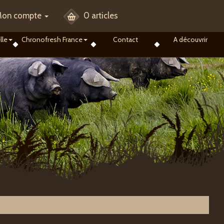
on compte
0 articles
lle
Chronofresh France
Contact
A découvrir