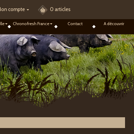
on compte
0 articles
lle
Chronofresh France
Contact
A découvrir