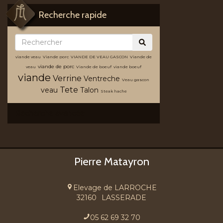
Recherche rapide
viande veau
Viande porc
VIANDE DE VEAU GASCON
Viande de
viande de porc
veau
Viande de boeuf
viande boeuf
viande
Verrine
Ventreche
Veau gascon
Tete
veau
Talon
Steak hache
Recherche avancée
Pierre Matayron
Elevage de LARROCHE
32160
LASSERADE
05 62 69 32 70