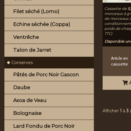
Caissette de
5,
Filet séché (Lomo)
morceaux à gril
de morceaux à c
conditionneme
Echine séchée (Coppa)
poids de chaqu
TTC)
Ventrêche
Disponible une
Talon de Jarret
Article en
Conserves
caissette
Pâtés de Porc Noir Gascon
A
Daube
Axoa de Veau
Afficher
1
à
3
Bolognaise
Lard Fondu de Porc Noir