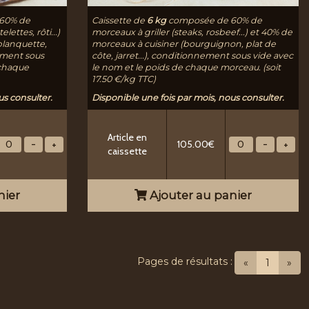
60% de
Caissette de
6 kg
composée de 60% de
lettes, rôti...)
morceaux à griller (steaks, rosbeef...) et 40% de
blanquette,
morceaux à cuisiner (bourguignon, plat de
nement sous
côte, jarret...), conditionnement sous vide avec
 chaque
le nom et le poids de chaque morceau. (soit
17.50 €/kg TTC)
us consulter.
Disponible une fois par mois, nous consulter.
Article en
105.00€
caissette
nier
Ajouter au panier
Pages de résultats :
(current
«
1
»