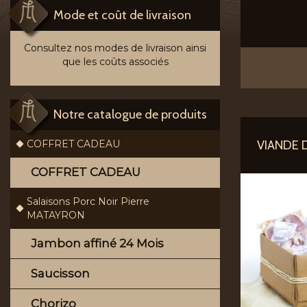
Mode et coût de livraison
Consultez nos modes de livraison ainsi
que les coûts associés
Notre catalogue de produits
VIANDE 
COFFRET CADEAU
COFFRET CADEAU
Salaisons Porc Noir Pierre
MATAYRON
Jambon affiné 24 Mois
Saucisson
Chorizo