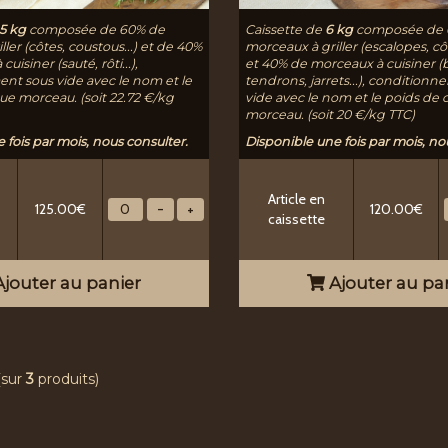
5 kg
composée de 60% de
Caissette de
6 kg
composée de 
ler (côtes, coustous...) et de 40%
morceaux à griller (escalopes, côte
uisiner (sauté, rôti...),
et 40% de morceaux à cuisiner (
nt sous vide avec le nom et le
tendrons, jarrets...), condition
e morceau. (soit 22.72 €/kg
vide avec le nom et le poids de
morceau. (soit 20 €/kg TTC)
 fois par mois, nous consulter.
Disponible une fois par mois, no
Article en
125.00€
120.00€
caissette
jouter au panier
Ajouter au pa
(sur
3
produits)