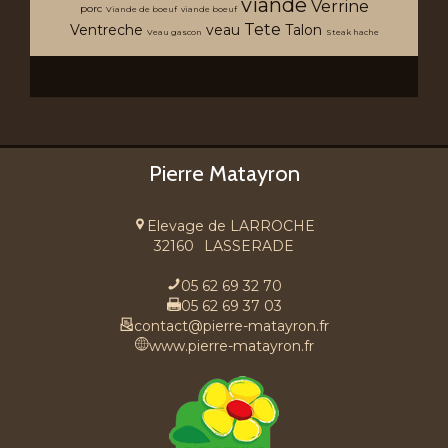
viande
Verrine
porc
Viande de boeuf
viande boeuf
Tete
Ventreche
veau
Talon
Veau gascon
Steak hache
Recherche avancée
Pierre Matayron
Elevage de LARROCHE
32160
LASSERADE
05 62 69 32 70
05 62 69 37 03
contact@pierre-matayron.fr
www.pierre-matayron.fr