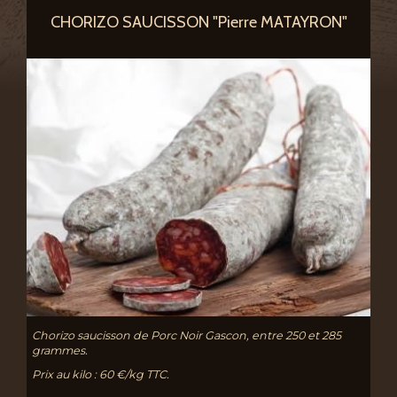
CHORIZO SAUCISSON "Pierre MATAYRON"
Chorizo saucisson de Porc Noir Gascon, entre 250 et 285
grammes.
Prix au kilo : 60 €/kg TTC.