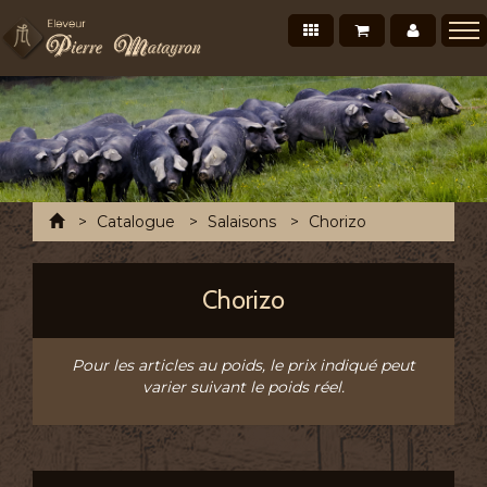
Nos produits
Mon panier
Mon co
Présentation
Points de vente Professionnels
Recettes et conseils
Photos/Vidéos
Accueil
Catalogue
Salaisons
Chorizo
Salons et évènements
Tournée Mensuelle
Chorizo
Chronofresh France
Contact
Pour les articles au poids, le prix indiqué peut
varier suivant le poids réel.
A découvrir