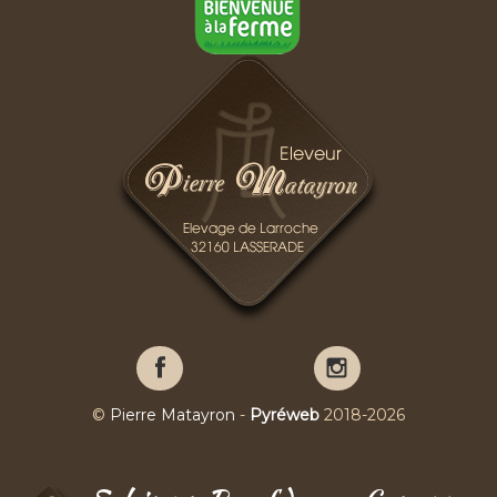
Pierre
Pierre
Matayron
Matayron
sur
sur
©
Pierre Matayron
-
Pyréweb
2018-2026
Facebook
YouTube