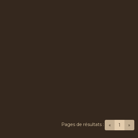
Pages de résultats :
(current
«
1
»