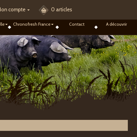
on compte
0 articles
lle
Chronofresh France
Contact
A découvrir