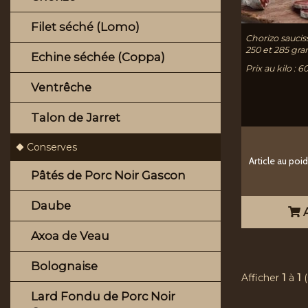
Filet séché (Lomo)
Chorizo saucis
250 et 285 gr
Echine séchée (Coppa)
Prix au kilo : 
Ventrêche
Talon de Jarret
Conserves
Article au poi
Pâtés de Porc Noir Gascon
Daube
A
Axoa de Veau
Bolognaise
Afficher
1
à
1
(
Lard Fondu de Porc Noir