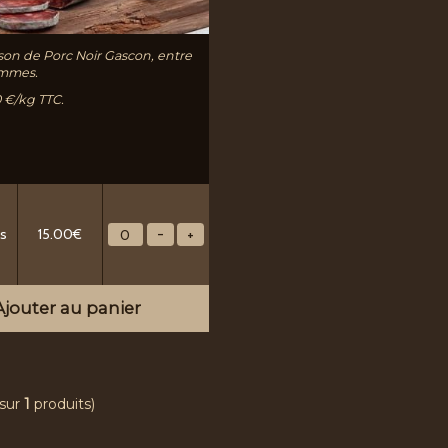
son de Porc Noir Gascon, entre
ammes.
60 €/kg TTC.
ds
15.00€
jouter au panier
sur
1
produits)