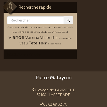
Recherche rapide
viande veau
Viande porc
VIANDE DE VEAU GASCON
Viande de
viande de porc
veau
Viande de boeuf
viande boeuf
viande
Verrine
Ventreche
Veau gascon
Tete
veau
Talon
Steak hache
Recherche avancée
Pierre Matayron
Elevage de LARROCHE
32160
LASSERADE
05 62 69 32 70