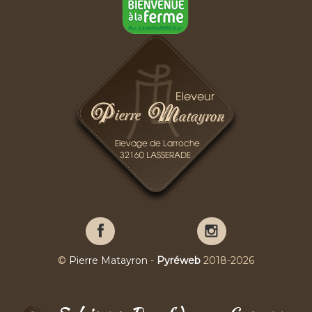
Pierre
Pierre
Matayron
Matayron
sur
sur
©
Pierre Matayron
-
Pyréweb
2018-2026
Facebook
YouTube