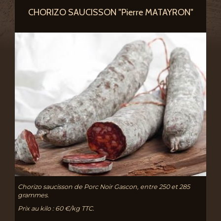
CHORIZO SAUCISSON "Pierre MATAYRON"
Chorizo saucisson de Porc Noir Gascon, entre 250 et 285
grammes.
Prix au kilo : 60 €/kg TTC.