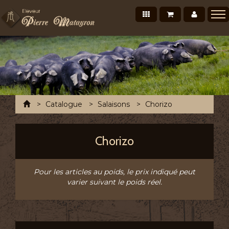
Nos produits
Mon panier
Mon co
Présentation
Points de vente Professionnels
Recettes et conseils
Photos/Vidéos
Accueil
Catalogue
Salaisons
Chorizo
Salons et évènements
Tournée Mensuelle
Chorizo
Chronofresh France
Contact
Pour les articles au poids, le prix indiqué peut
varier suivant le poids réel.
A découvrir