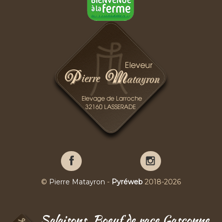
Pierre
Pierre
Matayron
Matayron
sur
sur
©
Pierre Matayron
-
Pyréweb
2018-2026
Facebook
YouTube
Salaisons, Boeuf de race Gasconne