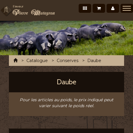
Nos produits
Mon panier
Mon co
Présentation
Points de vente Professionnels
Recettes et conseils
Photos/Vidéos
Accueil
Catalogue
Conserves
Daube
Salons et évènements
Tournée Mensuelle
Daube
Chronofresh France
Contact
Pour les articles au poids, le prix indiqué peut
varier suivant le poids réel.
A découvrir