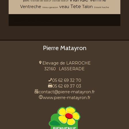
porc
Viande de boeuf
viande boeuf
Tete
Ventreche
veau
Talon
Veau gascon
Steak hache
Recherche avancée
Pierre Matayron
Elevage de LARROCHE
32160
LASSERADE
05 62 69 32 70
05 62 69 37 03
contact@pierre-matayron.fr
www.pierre-matayron.fr