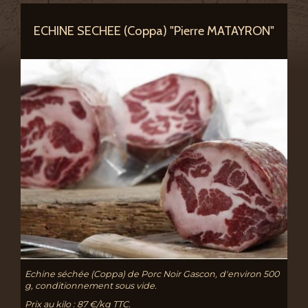
ECHINE SECHEE (Coppa) "Pierre MATAYRON"
Echine séchée (Coppa) de Porc Noir Gascon, d'environ 500
g, conditionnement sous vide.
Prix au kilo : 87 €/kg TTC.