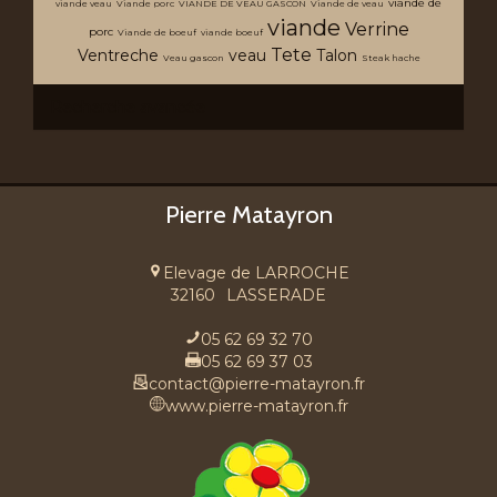
viande de
viande veau
Viande porc
VIANDE DE VEAU GASCON
Viande de veau
viande
Verrine
porc
Viande de boeuf
viande boeuf
Tete
Ventreche
veau
Talon
Veau gascon
Steak hache
Recherche avancée
Pierre Matayron
Elevage de LARROCHE
32160
LASSERADE
05 62 69 32 70
05 62 69 37 03
contact@pierre-matayron.fr
www.pierre-matayron.fr