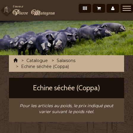
Nos produits
Mon panier
Mon co
Présentation
Points de vente Professionnels
Recettes et conseils
Photos/Vidéos
Accueil
Catalogue
Salaisons
Salons et évènements
Echine séchée (Coppa)
Tournée Mensuelle
Echine séchée (Coppa)
Chronofresh France
Contact
Pour les articles au poids, le prix indiqué peut
A découvrir
varier suivant le poids réel.