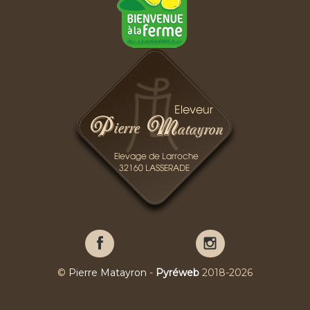
Pierre
Pierre
Matayron
Matayron
sur
sur
©
Pierre Matayron
-
Pyréweb
2018-2026
Facebook
YouTube