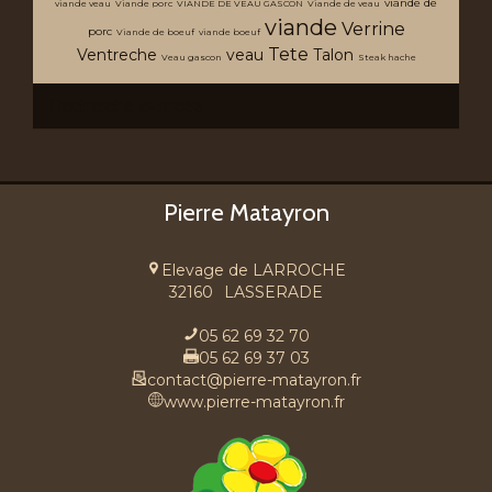
viande de
viande veau
Viande porc
VIANDE DE VEAU GASCON
Viande de veau
viande
Verrine
porc
Viande de boeuf
viande boeuf
Tete
Ventreche
veau
Talon
Veau gascon
Steak hache
Recherche avancée
Pierre Matayron
Elevage de LARROCHE
32160
LASSERADE
05 62 69 32 70
05 62 69 37 03
contact@pierre-matayron.fr
www.pierre-matayron.fr