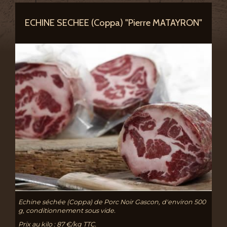
ECHINE SECHEE (Coppa) "Pierre MATAYRON"
Echine séchée (Coppa) de Porc Noir Gascon, d'environ 500
g, conditionnement sous vide.
Prix au kilo : 87 €/kg TTC.