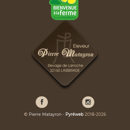
Pierre
Pierre
Matayron
Matayron
sur
sur
©
Pierre Matayron
-
Pyréweb
2018-2026
Facebook
YouTube