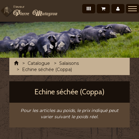
Nos produits
Mon panier
Mon co
Présentation
Points de vente Professionnels
Recettes et conseils
Photos/Vidéos
Accueil
Catalogue
Salaisons
Salons et évènements
Echine séchée (Coppa)
Tournée Mensuelle
Echine séchée (Coppa)
Chronofresh France
Contact
Pour les articles au poids, le prix indiqué peut
A découvrir
varier suivant le poids réel.