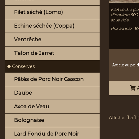
Filet séché (L
Filet séché (Lomo)
d'environ 50
sous vide.
Echine séchée (Coppa)
Prix au kilo : 
Ventrêche
Talon de Jarret
Article au poi
Conserves
Pâtés de Porc Noir Gascon
A
Daube
Axoa de Veau
Afficher
1
à
1
(
Bolognaise
Lard Fondu de Porc Noir