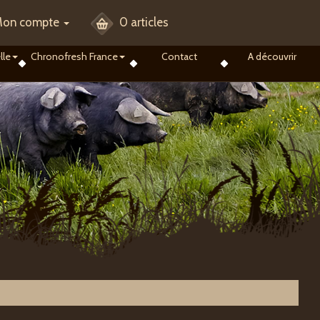
on compte
0 articles
lle
Chronofresh France
Contact
A découvrir