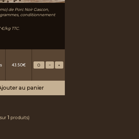
omo) de Porc Noir Gascon,
0 grammes, conditionnement
87 €/kg TTC.
ds
43.50€
jouter au panier
sur
1
produits)