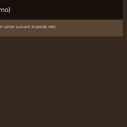
omo)
t varier suivant le poids réel.