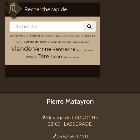
Recherche rapide
viande veau
Viande porc
VIANDE DE VEAU GASCON
Viande de
viande de porc
veau
Viande de boeuf
viande boeuf
viande
Verrine
Ventreche
Veau gascon
Tete
veau
Talon
Steak hache
Recherche avancée
Pierre Matayron
Elevage de LARROCHE
32160
LASSERADE
05 62 69 32 70