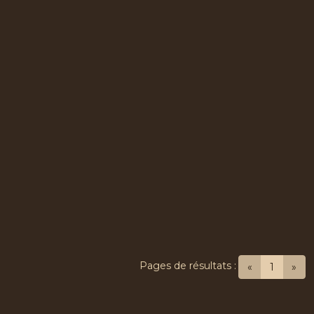
Pages de résultats :
(current
«
1
»