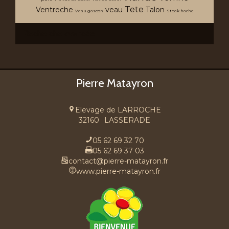
Tete
Ventreche
veau
Talon
Veau gascon
Steak hache
Recherche avancée
Pierre Matayron
Elevage de LARROCHE
32160
LASSERADE
05 62 69 32 70
05 62 69 37 03
contact@pierre-matayron.fr
www.pierre-matayron.fr