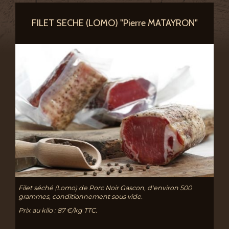
FILET SECHE (LOMO) "Pierre MATAYRON"
Filet séché (Lomo) de Porc Noir Gascon, d'environ 500
grammes, conditionnement sous vide.
Prix au kilo : 87 €/kg TTC.