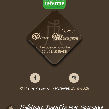
Pierre
Pierre
Matayron
Matayron
sur
sur
©
Pierre Matayron
-
Pyréweb
2018-2026
Facebook
YouTube
Salaisons, Boeuf de race Gasconne