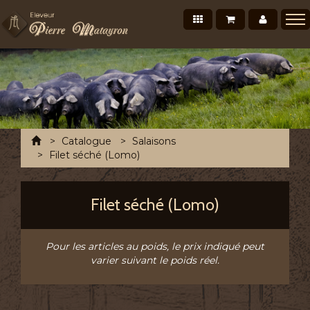
Nos produits
Mon panier
Mon co
Présentation
Points de vente Professionnels
Recettes et conseils
Photos/Vidéos
Accueil
Catalogue
Salaisons
Salons et évènements
Filet séché (Lomo)
Tournée Mensuelle
Filet séché (Lomo)
Chronofresh France
Contact
Pour les articles au poids, le prix indiqué peut
A découvrir
varier suivant le poids réel.