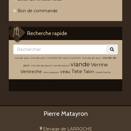
Bon de commande
Recherche rapide
viande de
viande veau
Viande porc
VIANDE DE VEAU GASCON
Viande de veau
viande
Verrine
porc
Viande de boeuf
viande boeuf
Tete
Ventreche
veau
Talon
Veau gascon
Steak hache
Recherche avancée
Pierre Matayron
Elevage de LARROCHE