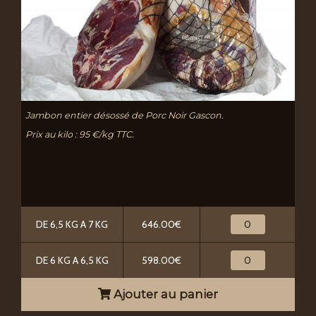
Jambon entier désossé de Porc Noir Gascon.
Prix au kilo : 95 €/kg TTC.
DE 6,5 KG A 7 KG
646.00€
DE 6 KG A 6,5 KG
598.00€
Ajouter au panier