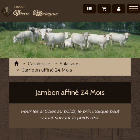
Nos produits
Mon panier
Mon co
Présentation
Points de vente Professionnels
Recettes et conseils
Photos/Vidéos
Accueil
Catalogue
Salaisons
Salons et évènements
Jambon affiné 24 Mois
Tournée Mensuelle
Jambon affiné 24 Mois
Chronofresh France
Contact
Pour les articles au poids, le prix indiqué peut
A découvrir
varier suivant le poids réel.