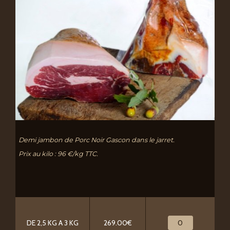
Demi jambon de Porc Noir Gascon dans le jarret.
Prix au kilo : 96 €/kg TTC.
DE 2,5 KG A 3 KG
269.00€