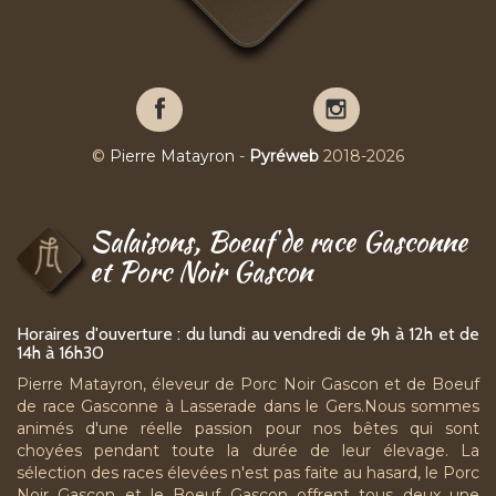
Pierre
Pierre
Matayron
Matayron
sur
sur
©
Pierre Matayron
-
Pyréweb
2018-2026
Facebook
YouTube
Salaisons, Boeuf de race Gasconne
et Porc Noir Gascon
Horaires d'ouverture : du lundi au vendredi de 9h à 12h et de
14h à 16h30
Pierre Matayron, éleveur de Porc Noir Gascon et de Boeuf
de race Gasconne à Lasserade dans le Gers.Nous sommes
animés d'une réelle passion pour nos bêtes qui sont
choyées pendant toute la durée de leur élevage. La
sélection des races élevées n'est pas faite au hasard, le Porc
Noir Gascon et le Boeuf Gascon offrent tous deux une