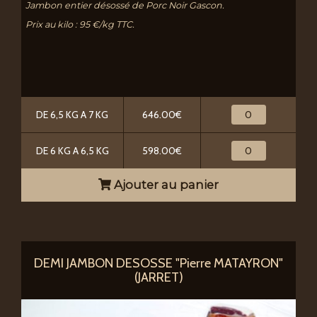
Jambon entier désossé de Porc Noir Gascon.
Prix au kilo : 95 €/kg TTC.
DE 6,5 KG A 7 KG
646.00€
DE 6 KG A 6,5 KG
598.00€
Ajouter au panier
DEMI JAMBON DESOSSE "Pierre MATAYRON"
(JARRET)