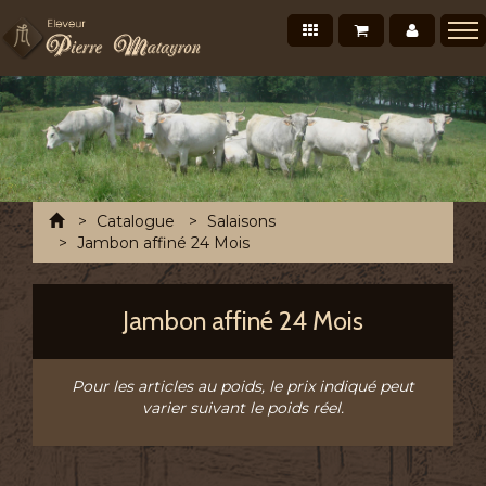
Nos produits
Mon panier
Mon co
Présentation
Points de vente Professionnels
Recettes et conseils
Photos/Vidéos
Accueil
Catalogue
Salaisons
Salons et évènements
Jambon affiné 24 Mois
Tournée Mensuelle
Jambon affiné 24 Mois
Chronofresh France
Contact
Pour les articles au poids, le prix indiqué peut
A découvrir
varier suivant le poids réel.