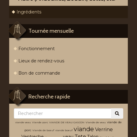
Ingrédients
Tournée mensuelle
Fonctionnement
Lieux de rendez-vous
Bon de commande
Recherche rapide
viande de
viande veau
Viande porc
VIANDE DE VEAU GASCON
Viande de veau
viande
Verrine
porc
Viande de boeuf
viande boeuf
Tete
Ventreche
veau
Talon