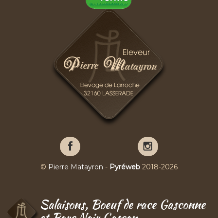
Pierre
Pierre
Matayron
Matayron
sur
sur
©
Pierre Matayron
-
Pyréweb
2018-2026
Facebook
YouTube
Salaisons, Boeuf de race Gasconne
et Porc Noir Gascon