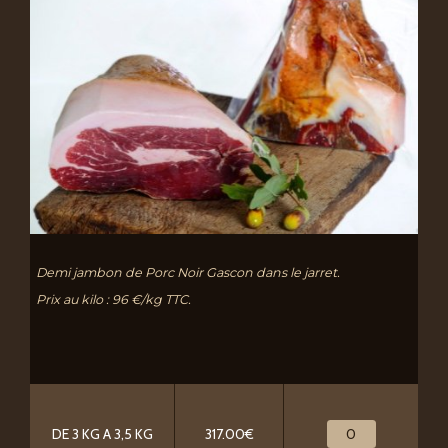
Demi jambon de Porc Noir Gascon dans le jarret.
Prix au kilo : 96 €/kg TTC.
DE 3 KG A 3,5 KG
317.00€