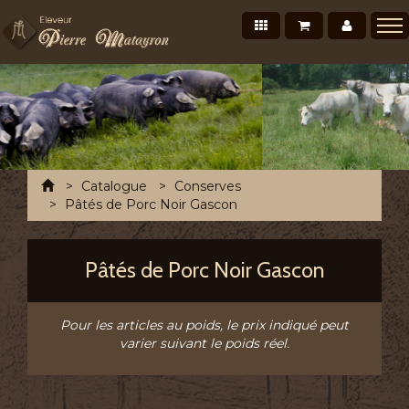
Nos produits
Mon panier
Mon co
Présentation
Points de vente Professionnels
Recettes et conseils
Photos/Vidéos
Accueil
Catalogue
Conserves
Salons et évènements
Pâtés de Porc Noir Gascon
Tournée Mensuelle
Pâtés de Porc Noir Gascon
Chronofresh France
Contact
Pour les articles au poids, le prix indiqué peut
A découvrir
varier suivant le poids réel.