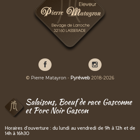
Pierre
Pierre
Matayron
Matayron
sur
sur
©
Pierre Matayron
-
Pyréweb
2018-2026
Facebook
YouTube
Salaisons, Boeuf de race Gasconne
et Porc Noir Gascon
Horaires d'ouverture : du lundi au vendredi de 9h à 12h et de
14h à 16h30