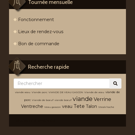
Tournée mensuelle
Fonctionnement
Lieux de rendez-vous
Bon de commande
Recherche rapide
viande de
viande veau
Viande porc
VIANDE DE VEAU GASCON
Viande de veau
viande
Verrine
porc
Viande de boeuf
viande boeuf
Tete
Ventreche
veau
Talon
Veau gascon
Steak hache
Recherche avancée