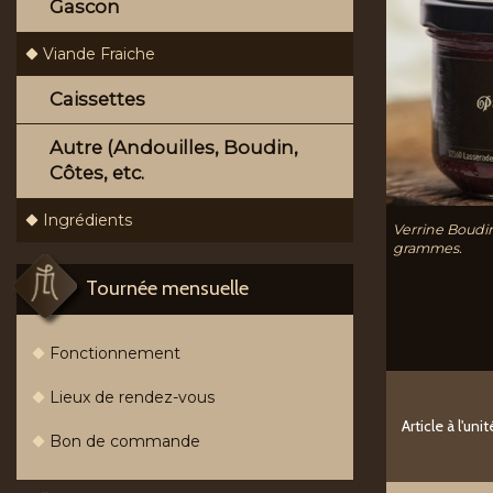
Gascon
Viande Fraiche
Caissettes
Autre (Andouilles, Boudin,
Côtes, etc.
Ingrédients
Verrine Boudi
grammes.
Tournée mensuelle
Fonctionnement
Lieux de rendez-vous
Article à l'unit
Bon de commande