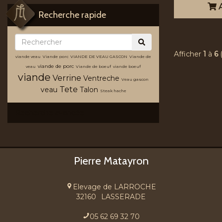
A
Recherche rapide
Afficher
1
à
6
viande veau
Viande porc
VIANDE DE VEAU GASCON
Viande de
viande de porc
veau
Viande de boeuf
viande boeuf
viande
Verrine
Ventreche
Veau gascon
Tete
veau
Talon
Steak hache
Recherche avancée
Pierre Matayron
Elevage de LARROCHE
32160
LASSERADE
05 62 69 32 70