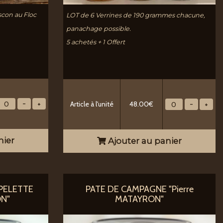
scon au Floc
LOT de 6 Verrines de 190 grammes chacune,
panachage possible.
5 achetés + 1 Offert
Article à l'unité
48.00€
nier
Ajouter au panier
SPELETTE
PATE DE CAMPAGNE "Pierre
ON"
MATAYRON"