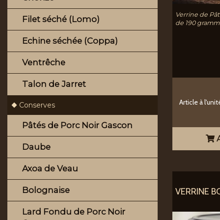
Verrine de Pât
Filet séché (Lomo)
de 190 gramm
Echine séchée (Coppa)
Ventrêche
Talon de Jarret
Article à l'unit
Conserves
Pâtés de Porc Noir Gascon
A
Daube
Axoa de Veau
Bolognaise
VERRINE B
Lard Fondu de Porc Noir