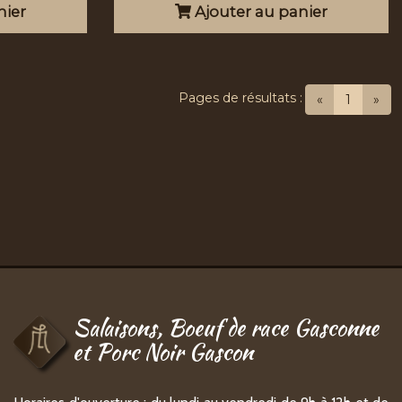
nier
Ajouter au panier
Pages de résultats :
(current
«
1
»
Salaisons, Boeuf de race Gasconne
et Porc Noir Gascon