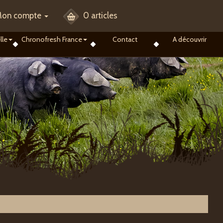
on compte
0 articles
lle
Chronofresh France
Contact
A découvrir