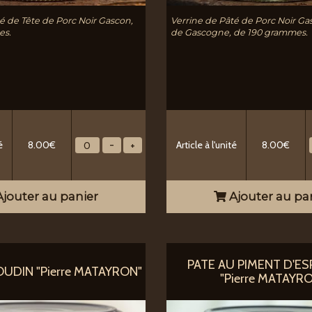
é de Tête de Porc Noir Gascon,
Verrine de Pâté de Porc Noir Ga
es.
de Gascogne, de 190 grammes.
é
8.00€
Article à l'unité
8.00€
jouter au panier
Ajouter au pa
PATE AU PIMENT D'E
OUDIN "Pierre MATAYRON"
"Pierre MATAYR