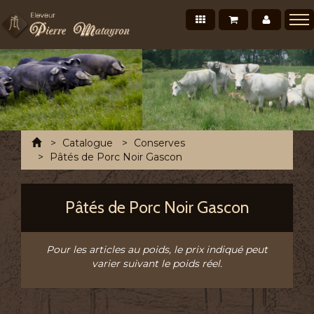
Nos produits
Mon panier
Mon co
Présentation
Points de vente Professionnels
Recettes et conseils
Photos/Vidéos
Accueil
Catalogue
Conserves
Salons et évènements
Pâtés de Porc Noir Gascon
Tournée Mensuelle
Pâtés de Porc Noir Gascon
Chronofresh France
Contact
Pour les articles au poids, le prix indiqué peut
A découvrir
varier suivant le poids réel.