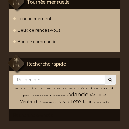
Tournée mensuelle
Fonctionnement
Lieux de rendez-vous
Bon de commande
Recherche rapide
viande de
viande veau
Viande porc
VIANDE DE VEAU GASCON
Viande de veau
viande
Verrine
porc
Viande de boeuf
viande boeuf
Tete
Ventreche
veau
Talon
Veau gascon
Steak hache
Recherche avancée