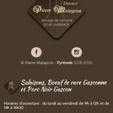
Pierre
Pierre
Matayron
Matayron
sur
sur
©
Pierre Matayron
-
Pyréweb
2018-2026
Facebook
YouTube
Salaisons, Boeuf de race Gasconne
et Porc Noir Gascon
Horaires d'ouverture : du lundi au vendredi de 9h à 12h et de
14h à 16h30