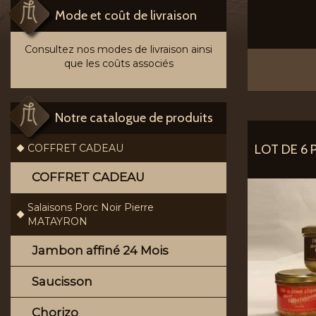
Mode et coût de livraison
Consultez nos modes de livraison ainsi
que les coûts associés
Notre catalogue de produits
LOT DE 6 
COFFRET CADEAU
COFFRET CADEAU
Salaisons Porc Noir Pierre
MATAYRON
Jambon affiné 24 Mois
Saucisson
Chorizo