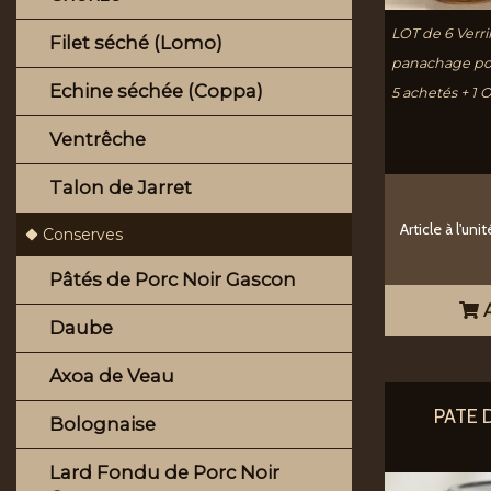
LOT de 6 Verr
Filet séché (Lomo)
panachage pos
Echine séchée (Coppa)
5 achetés + 1 O
Ventrêche
Talon de Jarret
Article à l'unit
Conserves
Pâtés de Porc Noir Gascon
A
Daube
Axoa de Veau
PATE 
Bolognaise
Lard Fondu de Porc Noir