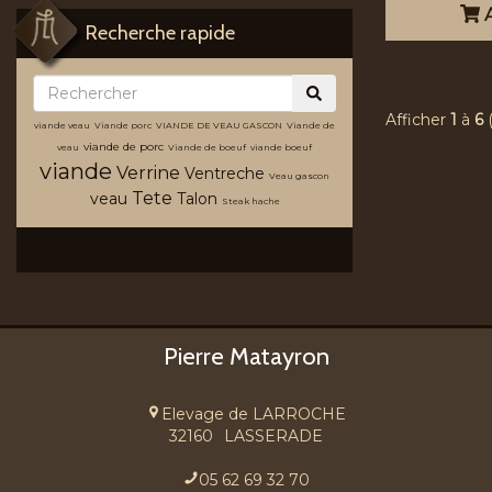
A
Recherche rapide
Afficher
1
à
6
viande veau
Viande porc
VIANDE DE VEAU GASCON
Viande de
viande de porc
veau
Viande de boeuf
viande boeuf
viande
Verrine
Ventreche
Veau gascon
Tete
veau
Talon
Steak hache
Recherche avancée
Pierre Matayron
Elevage de LARROCHE
32160
LASSERADE
05 62 69 32 70