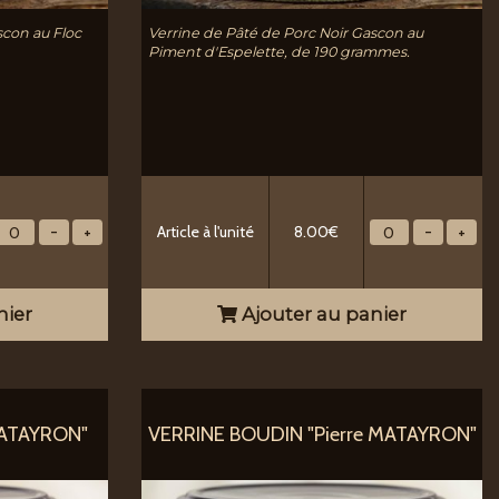
scon au Floc
Verrine de Pâté de Porc Noir Gascon au
Piment d'Espelette, de 190 grammes.
Article à l'unité
8.00€
nier
Ajouter au panier
MATAYRON"
VERRINE BOUDIN "Pierre MATAYRON"