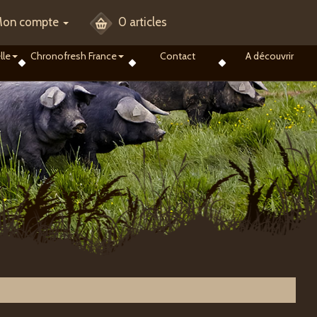
on compte
0 articles
lle
Chronofresh France
Contact
A découvrir