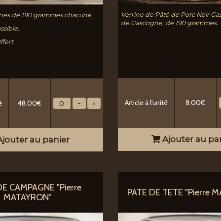
Verrine de Pâté de Porc Noir Ga
ines de 190 grammes chacune,
de Gascogne, de 190 grammes.
sible.
ffert
Article à l'unité
8.00€
é
48.00€
Ajouter au pa
jouter au panier
DE CAMPAGNE "Pierre
PATE DE TETE "Pierre 
MATAYRON"