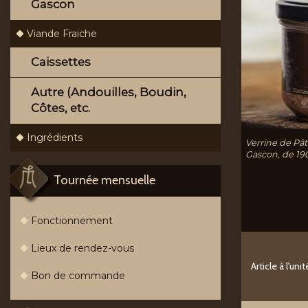
Gascon
Viande Fraiche
Caissettes
Autre (Andouilles, Boudin,
Côtes, etc.
Ingrédients
Verrine de Pâ
Gascon, de 19
Tournée mensuelle
Fonctionnement
Lieux de rendez-vous
Article à l'unit
Bon de commande