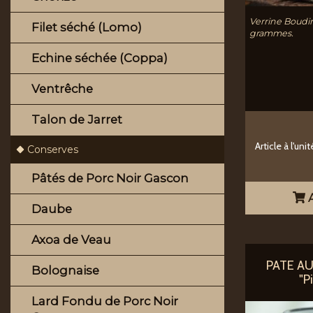
Verrine Boudi
Filet séché (Lomo)
grammes.
Echine séchée (Coppa)
Ventrêche
Talon de Jarret
Article à l'unit
Conserves
Pâtés de Porc Noir Gascon
A
Daube
Axoa de Veau
PATE AU
Bolognaise
"P
Lard Fondu de Porc Noir