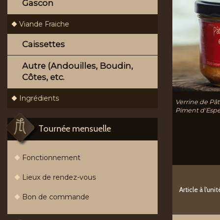
Gascon
Viande Fraiche
Caissettes
Autre (Andouilles, Boudin,
Côtes, etc.
Ingrédients
Verrine de Pâ
Piment d'Espe
Tournée mensuelle
Fonctionnement
Lieux de rendez-vous
Article à l'unit
Bon de commande