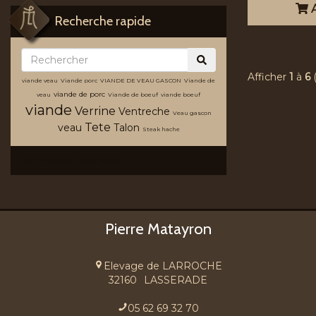
A
Recherche rapide
Afficher
1
à
6
viande veau
Viande porc
VIANDE DE VEAU GASCON
Viande de
viande de porc
veau
Viande de boeuf
viande boeuf
viande
Verrine
Ventreche
Veau gascon
Tete
veau
Talon
Steak hache
Recherche avancée
Pierre Matayron
Elevage de LARROCHE
32160
LASSERADE
05 62 69 32 70