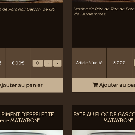
Verrine de Pâté de Tête de Porc
n de Porc Noir Gascon, de 190
de 190 grammes.
Article à l'unité
8.00€
é
8.00€
Ajouter au pa
jouter au panier
 PIMENT D'ESPELETTE
PATE AU FLOC DE GASCOG
ierre MATAYRON"
MATAYRON"