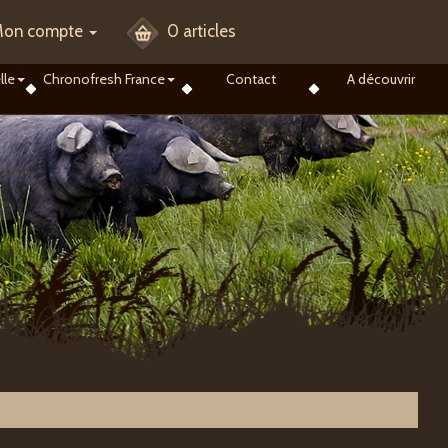
on compte
0 articles
lle
Chronofresh France
Contact
A découvrir