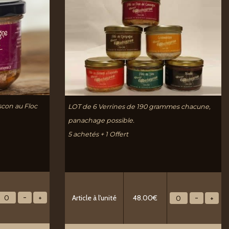
scon au Floc
LOT de 6 Verrines de 190 grammes chacune,
panachage possible.
5 achetés + 1 Offert
Article à l'unité
48.00€