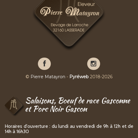
Pierre
Pierre
Matayron
Matayron
sur
sur
©
Pierre Matayron
-
Pyréweb
2018-2026
Facebook
YouTube
Salaisons, Boeuf de race Gasconne
et Porc Noir Gascon
Horaires d'ouverture : du lundi au vendredi de 9h à 12h et de
14h à 16h30