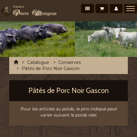
Nos produits
Mon panier
Mon co
Présentation
Points de vente Professionnels
Recettes et conseils
Photos/Vidéos
Accueil
Catalogue
Conserves
Salons et évènements
Pâtés de Porc Noir Gascon
Tournée Mensuelle
Pâtés de Porc Noir Gascon
Chronofresh France
Contact
Pour les articles au poids, le prix indiqué peut
A découvrir
varier suivant le poids réel.