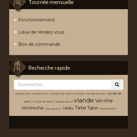
Tournée mensuelle
Fonctionnement
Lieux de rendez-vous
Bon de commande
Recherche rapide
viande de
viande veau
Viande porc
VIANDE DE VEAU GASCON
Viande de veau
viande
Verrine
porc
Viande de boeuf
viande boeuf
Tete
Ventreche
veau
Talon
Veau gascon
Steak hache
Recherche avancée