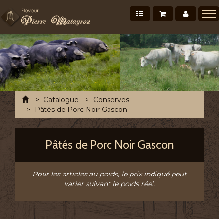
Nos produits
Mon panier
Mon co
Présentation
Points de vente Professionnels
Recettes et conseils
Photos/Vidéos
Accueil
Catalogue
Conserves
Salons et évènements
Pâtés de Porc Noir Gascon
Tournée Mensuelle
Pâtés de Porc Noir Gascon
Chronofresh France
Contact
Pour les articles au poids, le prix indiqué peut
A découvrir
varier suivant le poids réel.