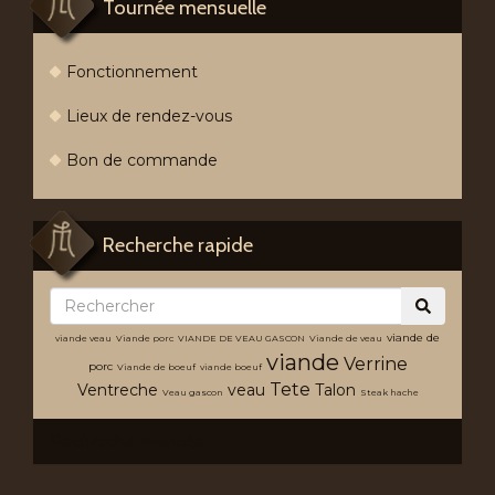
Tournée mensuelle
Fonctionnement
Lieux de rendez-vous
Bon de commande
Recherche rapide
viande de
viande veau
Viande porc
VIANDE DE VEAU GASCON
Viande de veau
viande
Verrine
porc
Viande de boeuf
viande boeuf
Tete
Ventreche
veau
Talon
Veau gascon
Steak hache
Recherche avancée