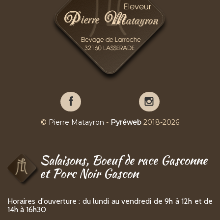
Pierre
Pierre
Matayron
Matayron
sur
sur
©
Pierre Matayron
-
Pyréweb
2018-2026
Facebook
YouTube
Salaisons, Boeuf de race Gasconne
et Porc Noir Gascon
Horaires d'ouverture : du lundi au vendredi de 9h à 12h et de
14h à 16h30