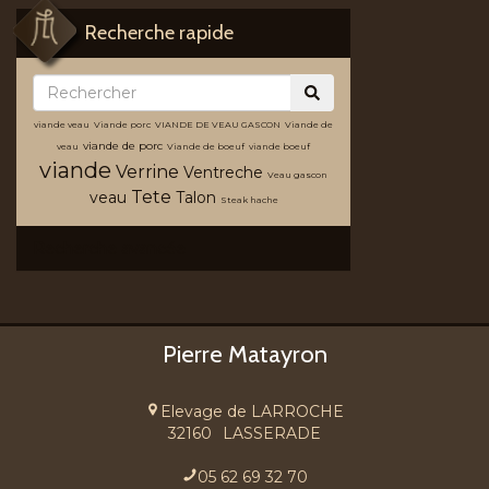
Recherche rapide
viande veau
Viande porc
VIANDE DE VEAU GASCON
Viande de
viande de porc
veau
Viande de boeuf
viande boeuf
viande
Verrine
Ventreche
Veau gascon
Tete
veau
Talon
Steak hache
Recherche avancée
Pierre Matayron
Elevage de LARROCHE
32160
LASSERADE
05 62 69 32 70