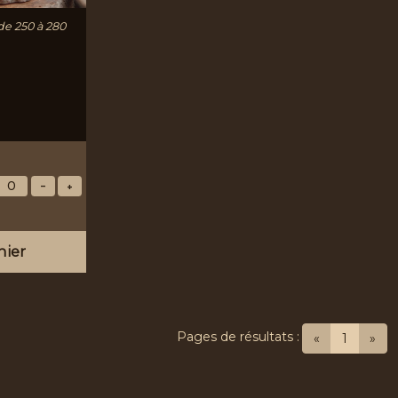
de 250 à 280
nier
Pages de résultats :
(current
«
1
»