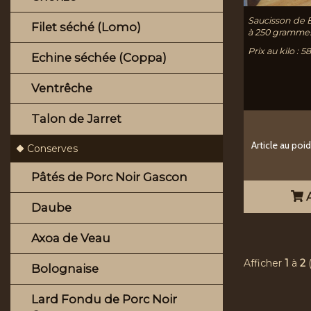
Saucisson de 
Filet séché (Lomo)
à 250 gramme
Prix au kilo : 
Echine séchée (Coppa)
Ventrêche
Talon de Jarret
Article au poi
Conserves
Pâtés de Porc Noir Gascon
A
Daube
Axoa de Veau
Afficher
1
à
2
Bolognaise
Lard Fondu de Porc Noir