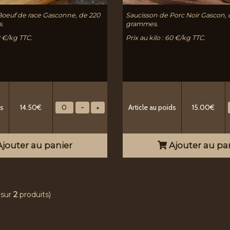
Boeuf de race Gasconne, de 220
Saucisson de Porc Noir Gascon, 
s.
grammes.
58 €/kg TTC.
Prix au kilo : 60 €/kg TTC.
ds
14.50€
Article au poids
15.00€
jouter au panier
Ajouter au pa
(sur
2
produits)