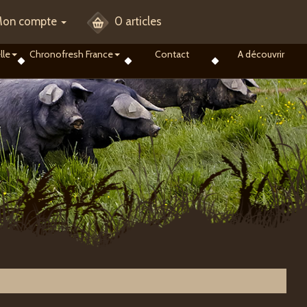
on compte
0 articles
lle
Chronofresh France
Contact
A découvrir