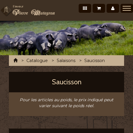
Nos produits
Mon panier
Mon co
Présentation
Points de vente Professionnels
Recettes et conseils
Photos/Vidéos
Accueil
Catalogue
Salaisons
Saucisson
Salons et évènements
Tournée Mensuelle
Saucisson
Chronofresh France
Contact
Pour les articles au poids, le prix indiqué peut
varier suivant le poids réel.
A découvrir