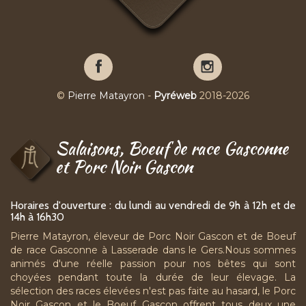
Pierre
Pierre
Matayron
Matayron
sur
sur
©
Pierre Matayron
-
Pyréweb
2018-2026
Facebook
YouTube
Salaisons, Boeuf de race Gasconne
et Porc Noir Gascon
Horaires d'ouverture : du lundi au vendredi de 9h à 12h et de
14h à 16h30
Pierre Matayron, éleveur de Porc Noir Gascon et de Boeuf
de race Gasconne à Lasserade dans le Gers.Nous sommes
animés d'une réelle passion pour nos bêtes qui sont
choyées pendant toute la durée de leur élevage. La
sélection des races élevées n'est pas faite au hasard, le Porc
Noir Gascon et le Boeuf Gascon offrent tous deux une