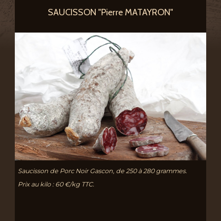
SAUCISSON "Pierre MATAYRON"
Saucisson de Porc Noir Gascon, de 250 à 280 grammes.
Prix au kilo : 60 €/kg TTC.