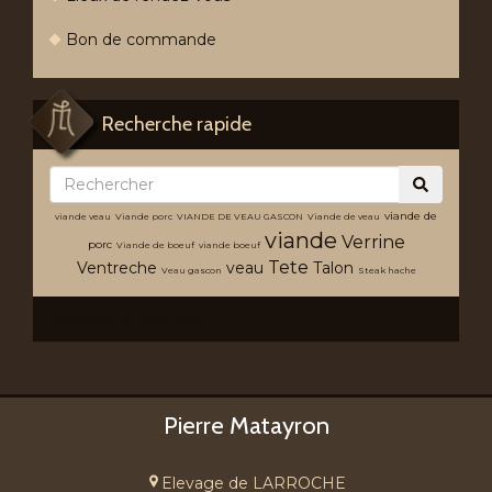
Bon de commande
Recherche rapide
viande de
viande veau
Viande porc
VIANDE DE VEAU GASCON
Viande de veau
viande
Verrine
porc
Viande de boeuf
viande boeuf
Tete
Ventreche
veau
Talon
Veau gascon
Steak hache
Recherche avancée
Pierre Matayron
Elevage de LARROCHE