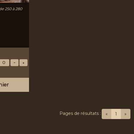
de 250 à 280
nier
Pages de résultats :
(current
«
1
»