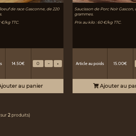
Boeuf de race Gasconne, de 220
Saucisson de Porc Noir Gascon, 
s.
grammes.
58 €/kg TTC.
Prix au kilo : 60 €/kg TTC.
ds
14.50€
Article au poids
15.00€
jouter au panier
Ajouter au pa
(sur
2
produits)