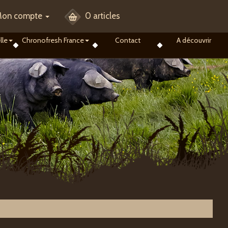
on compte
0 articles
lle
Chronofresh France
Contact
A découvrir