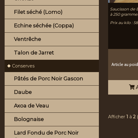
Saucisson de 
Filet séché (Lomo)
à 250 gramme
Prix au kilo : 
Echine séchée (Coppa)
Ventrêche
Talon de Jarret
Article au poi
Conserves
Pâtés de Porc Noir Gascon
A
Daube
Axoa de Veau
Afficher
1
à
2
Bolognaise
Lard Fondu de Porc Noir