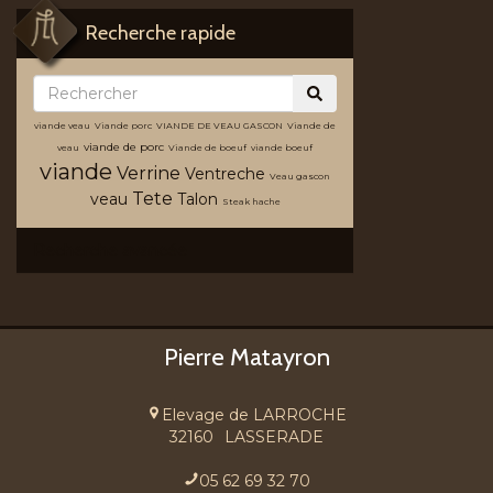
Recherche rapide
viande veau
Viande porc
VIANDE DE VEAU GASCON
Viande de
viande de porc
veau
Viande de boeuf
viande boeuf
viande
Verrine
Ventreche
Veau gascon
Tete
veau
Talon
Steak hache
Recherche avancée
Pierre Matayron
Elevage de LARROCHE
32160
LASSERADE
05 62 69 32 70