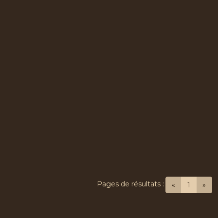
Pages de résultats :
(current
«
1
»