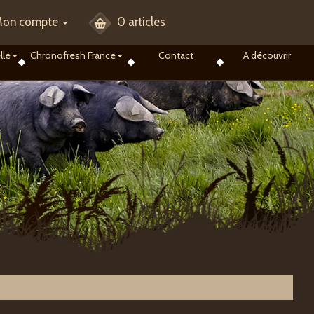
on compte
0 articles
lle
Chronofresh France
Contact
A découvrir