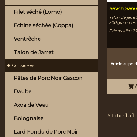
INDISPONIBL
Filet séché (Lomo)
Talon de jarre
500 grammes, 
Echine séchée (Coppa)
Prix au kilo : 
Ventrêche
Talon de Jarret
Article au poi
Conserves
Pâtés de Porc Noir Gascon
A
Daube
Axoa de Veau
Afficher
1
à
1
(
Bolognaise
Lard Fondu de Porc Noir