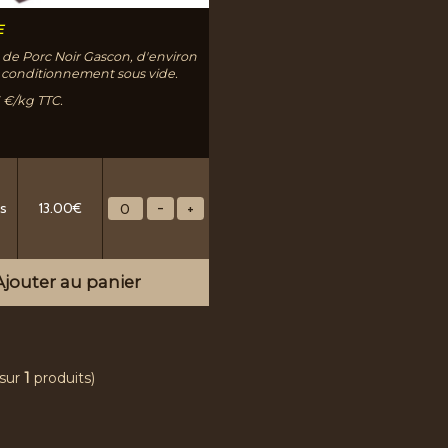
E
t de Porc Noir Gascon, d'environ
conditionnement sous vide.
26 €/kg TTC.
ds
13.00€
jouter au panier
sur
1
produits)