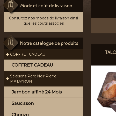
Mode et coût de livraison
Consultez nos modes de livraison ainsi
que les coûts associés
Notre catalogue de produits
TALON
COFFRET CADEAU
COFFRET CADEAU
Salaisons Porc Noir Pierre
MATAYRON
Jambon affiné 24 Mois
Saucisson
Chorizo