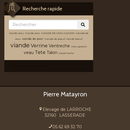
Recherche rapide
viande veau
Viande porc
VIANDE DE VEAU GASCON
Viande de
viande de porc
veau
Viande de boeuf
viande boeuf
viande
Verrine
Ventreche
Veau gascon
Tete
veau
Talon
Steak hache
Recherche avancée
Pierre Matayron
Elevage de LARROCHE
32160
LASSERADE
05 62 69 32 70