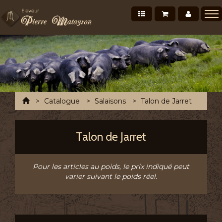
Nos produits
Mon panier
Mon co
Présentation
Points de vente Professionnels
Recettes et conseils
Photos/Vidéos
Accueil
Catalogue
Salaisons
Talon de Jarret
Salons et évènements
Tournée Mensuelle
Talon de Jarret
Chronofresh France
Contact
Pour les articles au poids, le prix indiqué peut
varier suivant le poids réel.
A découvrir