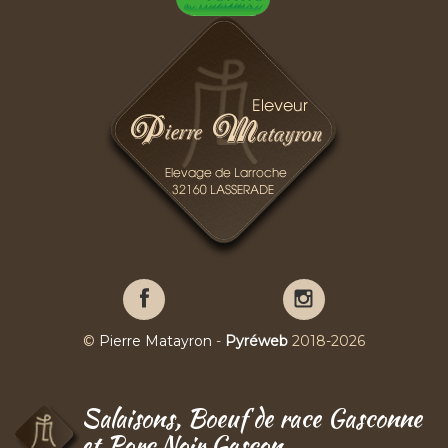
Pierre
Pierre
Matayron
Matayron
sur
sur
©
Pierre Matayron
-
Pyréweb
2018-2026
Facebook
YouTube
Salaisons, Boeuf de race Gasconne
et Porc Noir Gascon