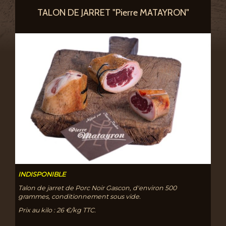
TALON DE JARRET "Pierre MATAYRON"
INDISPONIBLE
Talon de jarret de Porc Noir Gascon, d'environ 500
grammes, conditionnement sous vide.
Prix au kilo : 26 €/kg TTC.