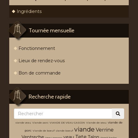
Ingrédients
Tournée mensuelle
Fonctionnement
Lieux de rendez-vous
Bon de commande
Recherche rapide
viande de
viande veau
Viande porc
VIANDE DE VEAU GASCON
Viande de veau
viande
Verrine
porc
Viande de boeuf
viande boeuf
Tete
Ventreche
veau
Talon
Veau gascon
Steak hache