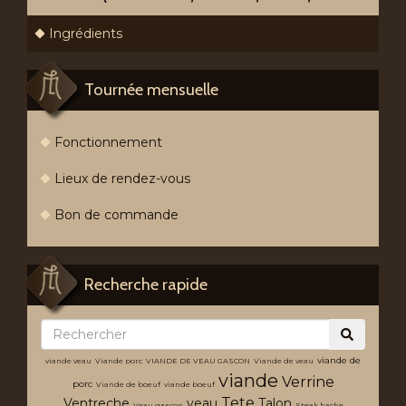
Ingrédients
Tournée mensuelle
Fonctionnement
Lieux de rendez-vous
Bon de commande
Recherche rapide
viande de
viande veau
Viande porc
VIANDE DE VEAU GASCON
Viande de veau
viande
Verrine
porc
Viande de boeuf
viande boeuf
Tete
Ventreche
veau
Talon
Veau gascon
Steak hache