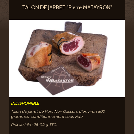
TALON DE JARRET "Pierre MATAYRON"
INDISPONIBLE
Talon de jarret de Porc Noir Gascon, d'environ 500
grammes, conditionnement sous vide.
Prix au kilo : 26 €/kg TTC.