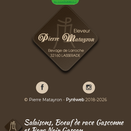
Pierre
Pierre
Matayron
Matayron
sur
sur
©
Pierre Matayron
-
Pyréweb
2018-2026
Facebook
YouTube
Salaisons, Boeuf de race Gasconne
et Porc Noir Gascon