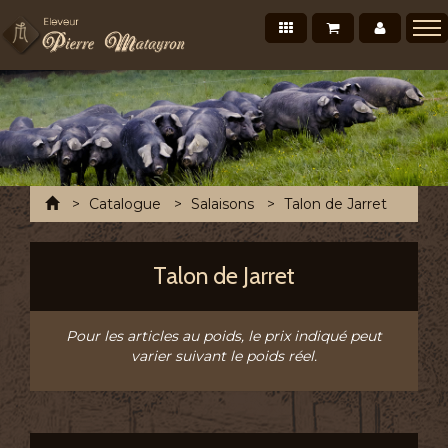
Nos produits
Mon panier
Mon co
Présentation
Points de vente Professionnels
Recettes et conseils
Photos/Vidéos
Accueil
Catalogue
Salaisons
Talon de Jarret
Salons et évènements
Tournée Mensuelle
Talon de Jarret
Chronofresh France
Contact
Pour les articles au poids, le prix indiqué peut
varier suivant le poids réel.
A découvrir