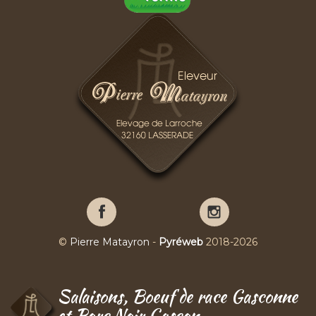
Pierre
Pierre
Matayron
Matayron
sur
sur
©
Pierre Matayron
-
Pyréweb
2018-2026
Facebook
YouTube
Salaisons, Boeuf de race Gasconne
et Porc Noir Gascon