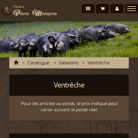
Nos produits
Mon panier
Mon co
Présentation
Points de vente Professionnels
Recettes et conseils
Photos/Vidéos
Accueil
Catalogue
Salaisons
Ventrêche
Salons et évènements
Tournée Mensuelle
Ventrêche
Chronofresh France
Contact
Pour les articles au poids, le prix indiqué peut
varier suivant le poids réel.
A découvrir