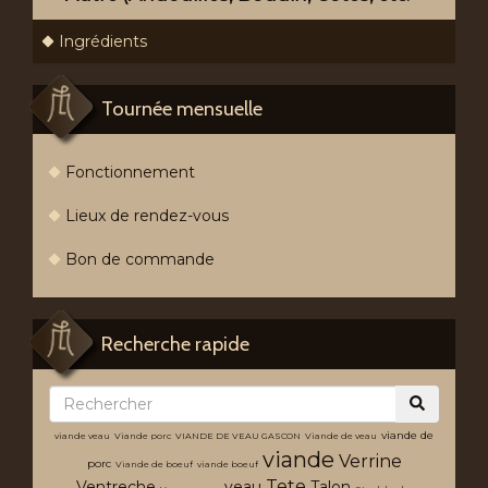
Ingrédients
Tournée mensuelle
Fonctionnement
Lieux de rendez-vous
Bon de commande
Recherche rapide
viande de
viande veau
Viande porc
VIANDE DE VEAU GASCON
Viande de veau
viande
Verrine
porc
Viande de boeuf
viande boeuf
Tete
Ventreche
veau
Talon