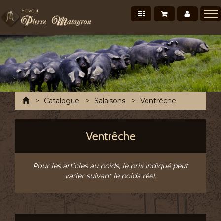
Nos produits
Mon panier
Mon co
Présentation
Points de vente Professionnels
Recettes et conseils
Photos/Vidéos
Accueil
Catalogue
Salaisons
Ventrêche
Salons et évènements
Tournée Mensuelle
Ventrêche
Chronofresh France
Contact
Pour les articles au poids, le prix indiqué peut
varier suivant le poids réel.
A découvrir