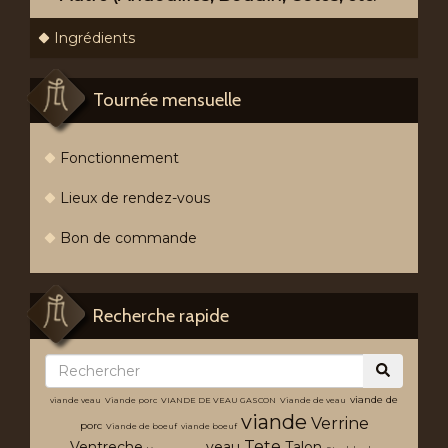
Ingrédients
Tournée mensuelle
Fonctionnement
Lieux de rendez-vous
Bon de commande
Recherche rapide
viande de
viande veau
Viande porc
VIANDE DE VEAU GASCON
Viande de veau
viande
Verrine
porc
Viande de boeuf
viande boeuf
Tete
Ventreche
veau
Talon