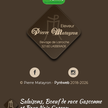
Pierre
Pierre
Matayron
Matayron
sur
sur
©
Pierre Matayron
-
Pyréweb
2018-2026
Facebook
YouTube
Salaisons, Boeuf de race Gasconne
et Porc Noir Gascon